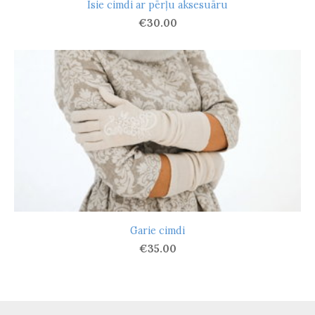
Īsie cimdi ar pērļu aksesuāru
€30.00
Garie cimdi
€35.00