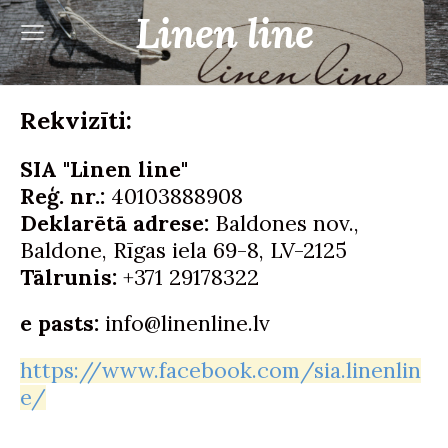
Linen line
Rekvizīti:
SIA "Linen line"
Reģ. nr.:
40103888908
Deklarētā adrese:
Baldones nov.,
Baldone, Rīgas iela 69-8, LV-2125
Tālrunis:
+371 29178322
e pasts:
info@linenline.lv
https://www.facebook.com/sia.linenlin
e/