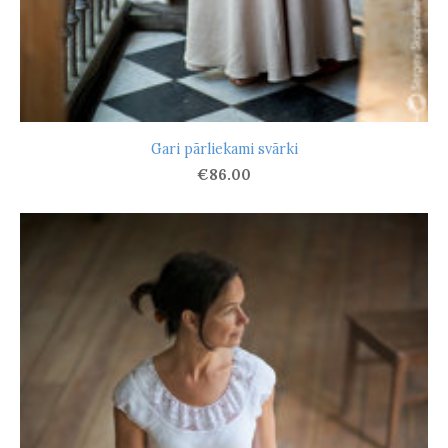
Gari pārliekami svārki
€86.00