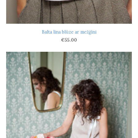
Balta lina blūze ar mežģīni
€55.00