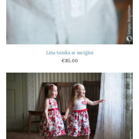
Lina tunika ar mežģīni
€85.00